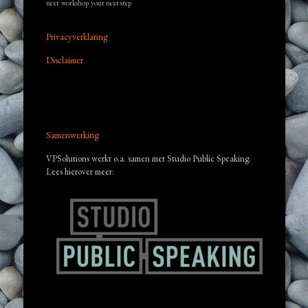
next
workshop
your next step
Privacyverklaring
Disclaimer
Samenwerking
VPSolutions werkt o.a. samen met Studio Public Speaking.
Lees hierover meer: