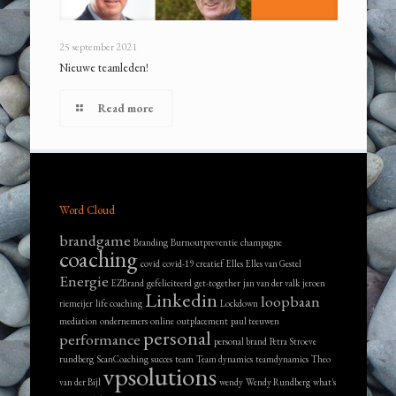
25 september 2021
Nieuwe teamleden!
Read more
Word Cloud
brandgame
Branding
Burnoutpreventie
champagne
coaching
covid
covid-19
creatief
Elles
Elles van Gestel
Energie
EZBrand
gefeliciteerd
get-together
jan van der valk
jeroen
Linkedin
loopbaan
riemeijer
life coaching
Lockdown
mediation
ondernemers
online
outplacement
paul teeuwen
personal
performance
personal brand
Petra Stroeve
rundberg
ScanCoaching
succes
team
Team dynamics
teamdynamics
Theo
vpsolutions
van der Bijl
wendy
Wendy Rundberg
what's