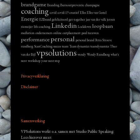
brandgame
Branding
Burnoutpreventie
champagne
coaching
covid
covid-19
creatief
Elles
Elles van Gestel
Energie
EZBrand
gefeliciteerd
get-together
jan van der valk
jeroen
Linkedin
loopbaan
riemeijer
life coaching
Lockdown
mediation
ondernemers
online
outplacement
paul teeuwen
personal
performance
personal brand
Petra Stroeve
rundberg
ScanCoaching
succes
team
Team dynamics
teamdynamics
Theo
vpsolutions
van der Bijl
wendy
Wendy Rundberg
what's
next
workshop
your next step
Privacyverklaring
Disclaimer
Samenwerking
VPSolutions werkt o.a. samen met Studio Public Speaking.
Lees hierover meer: