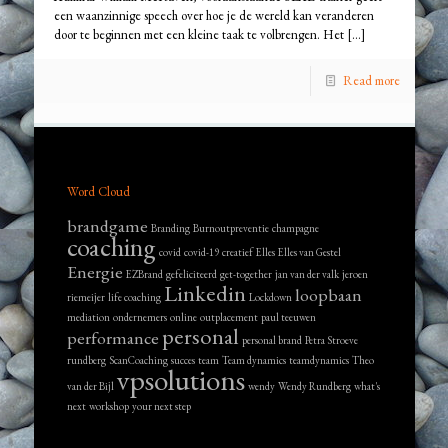
een waanzinnige speech over hoe je de wereld kan veranderen
door te beginnen met een kleine taak te volbrengen. Het
[…]
Read more
Word Cloud
brandgame
Branding
Burnoutpreventie
champagne
coaching
covid
covid-19
creatief
Elles
Elles van Gestel
Energie
EZBrand
gefeliciteerd
get-together
jan van der valk
jeroen
Linkedin
loopbaan
riemeijer
life coaching
Lockdown
mediation
ondernemers
online
outplacement
paul teeuwen
personal
performance
personal brand
Petra Stroeve
rundberg
ScanCoaching
succes
team
Team dynamics
teamdynamics
Theo
vpsolutions
van der Bijl
wendy
Wendy Rundberg
what's
next
workshop
your next step