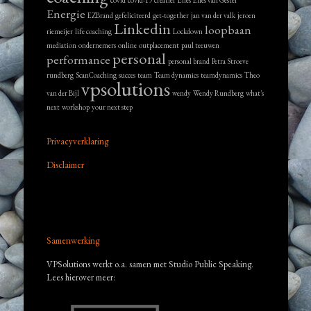
covid
covid-19
creatief
Elles
Elles van Gestel
Energie
EZBrand
gefeliciteerd
get-together
jan van der valk
jeroen
Linkedin
loopbaan
riemeijer
life coaching
Lockdown
mediation
ondernemers
online
outplacement
paul teeuwen
personal
performance
personal brand
Petra Stroeve
rundberg
ScanCoaching
succes
team
Team dynamics
teamdynamics
Theo
vpsolutions
van der Bijl
wendy
Wendy Rundberg
what's
next
workshop
your next step
Privacyverklaring
Disclaimer
Samenwerking
VPSolutions werkt o.a. samen met Studio Public Speaking.
Lees hierover meer: