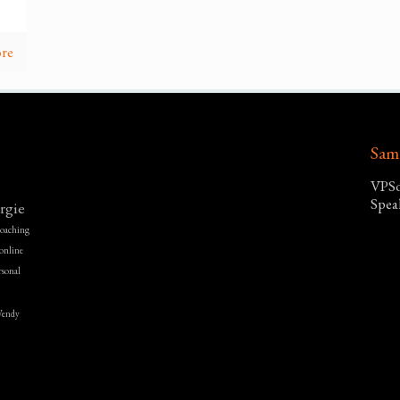
re
Sam
VPSo
Spea
rgie
 coaching
online
rsonal
endy