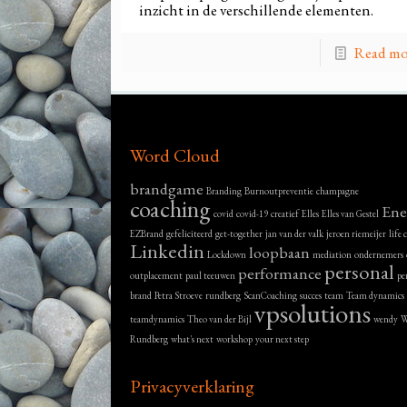
inzicht in de verschillende elementen.
Read mo
Word Cloud
brandgame
Branding
Burnoutpreventie
champagne
coaching
Ene
covid
covid-19
creatief
Elles
Elles van Gestel
EZBrand
gefeliciteerd
get-together
jan van der valk
jeroen riemeijer
life
Linkedin
loopbaan
Lockdown
mediation
ondernemers
personal
performance
outplacement
paul teeuwen
pe
brand
Petra Stroeve
rundberg
ScanCoaching
succes
team
Team dynamics
vpsolutions
teamdynamics
Theo van der Bijl
wendy
W
Rundberg
what's next
workshop
your next step
Privacyverklaring