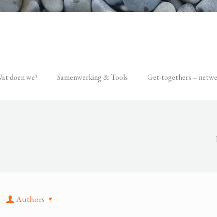
at doen we?
Samenwerking & Tools
Get-togethers – netw
Authors