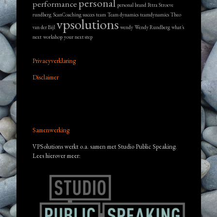
personal
performance
personal brand
Petra Stroeve
rundberg
ScanCoaching
succes
team
Team dynamics
teamdynamics
Theo
vpsolutions
van der Bijl
wendy
Wendy Rundberg
what's
next
workshop
your next step
Privacyverklaring
Disclaimer
Samenwerking
VPSolutions werkt o.a. samen met Studio Public Speaking.
Lees hierover meer: