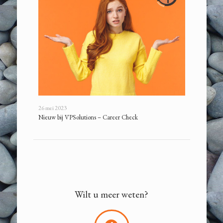
5 juli 2022
Luister on
26 mei 2023
Nieuw bij VPSolutions – Career Check
Wilt u meer weten?