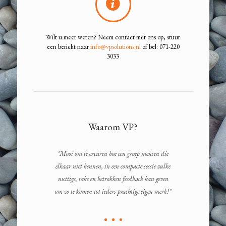
Wilt u meer weten? Neem contact met ons op, stuur
een bericht naar
info@vpsolutions.nl
of bel:
071-220
3033
Waarom VP?
ies
"Mooi om te ervaren hoe een groep mensen die
“VPS
elkaar niet kennen, in een compacte sessie zulke
te
nuttige, rake en betrokken feedback kan geven
werk
om zo te komen tot ieders prachtige eigen merk!"
en te
Do
onde