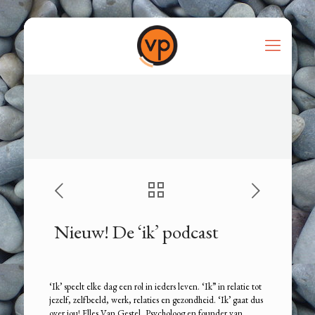
Nieuw! De ‘ik’ podcast
‘Ik’ speelt elke dag een rol in ieders leven. ‘Ik” in relatie tot
jezelf, zelfbeeld, werk, relaties en gezondheid. ‘Ik’ gaat dus
over jou! Elles Van Gestel, Psycholoog en founder van