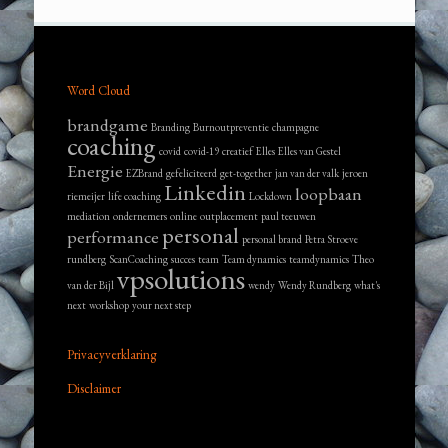
Word Cloud
brandgame
Branding
Burnoutpreventie
champagne
coaching
covid
covid-19
creatief
Elles
Elles van Gestel
Energie
EZBrand
gefeliciteerd
get-together
jan van der valk
jeroen
Linkedin
loopbaan
riemeijer
life coaching
Lockdown
mediation
ondernemers
online
outplacement
paul teeuwen
personal
performance
personal brand
Petra Stroeve
rundberg
ScanCoaching
succes
team
Team dynamics
teamdynamics
Theo
vpsolutions
van der Bijl
wendy
Wendy Rundberg
what's
next
workshop
your next step
Privacyverklaring
Disclaimer