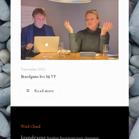
9 november 2021
Brandgame live bij VP
Read more
Word Cloud
brandgame
Branding
Burnoutpreventie
champagne