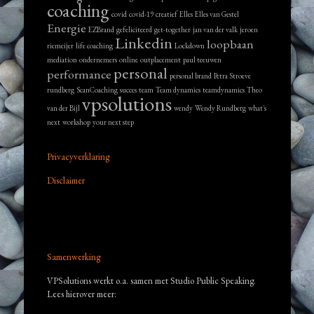
coaching
covid
covid-19
creatief
Elles
Elles van Gestel
Energie
EZBrand
gefeliciteerd
get-together
jan van der valk
jeroen
Linkedin
loopbaan
riemeijer
life coaching
Lockdown
mediation
ondernemers
online
outplacement
paul teeuwen
personal
performance
personal brand
Petra Stroeve
rundberg
ScanCoaching
succes
team
Team dynamics
teamdynamics
Theo
vpsolutions
van der Bijl
wendy
Wendy Rundberg
what's
next
workshop
your next step
Privacyverklaring
Disclaimer
Samenwerking
VPSolutions werkt o.a. samen met Studio Public Speaking.
Lees hierover meer: