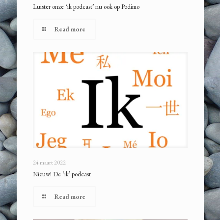
Luister onze ‘ik podcast’ nu ook op Podimo
Read more
24 maart 2022
Nieuw! De ‘ik’ podcast
Read more