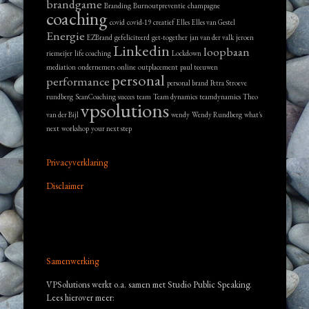
brandgame
Branding
Burnoutpreventie
champagne
coaching
covid
covid-19
creatief
Elles
Elles van Gestel
Energie
EZBrand
gefeliciteerd
get-together
jan van der valk
jeroen
Linkedin
loopbaan
riemeijer
life coaching
Lockdown
mediation
ondernemers
online
outplacement
paul teeuwen
personal
performance
personal brand
Petra Stroeve
rundberg
ScanCoaching
succes
team
Team dynamics
teamdynamics
Theo
vpsolutions
van der Bijl
wendy
Wendy Rundberg
what's
next
workshop
your next step
Privacyverklaring
Disclaimer
Samenwerking
VPSolutions werkt o.a. samen met Studio Public Speaking.
Lees hierover meer: