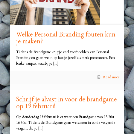
Welke Personal Branding fouten kun
je maken?
Tijdens de Brandgame krijg je veel voorbeelden van Personal
Branding en gaan we in op hoe je jezelf als merk presenteert. Een
leuke aanpak waarbij je
[…]
Read more
Schrijf je alvast in voor de brandgame
op 19 februari!
Op donderdag 19 februari is er weer een Brandgame van 13.30u –
16.30u. Tijdens de Brandgame gaan we samen in op de volgende
vragen, die je
[…]