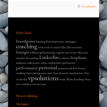
Read more
Word Cloud
brandgame
Branding
Burnoutpreventie
champagne
coaching
covid
covid-19
creatief
Elles
Elles van Gestel
Energie
EZBrand
gefeliciteerd
get-together
jan van der valk
jeroen
Linkedin
loopbaan
riemeijer
life coaching
Lockdown
mediation
ondernemers
online
outplacement
paul teeuwen
personal
performance
personal brand
Petra Stroeve
rundberg
ScanCoaching
succes
team
Team dynamics
teamdynamics
Theo
vpsolutions
van der Bijl
wendy
Wendy Rundberg
what's
next
workshop
your next step
Privacyverklaring
Disclaimer