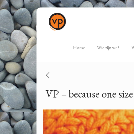
Home
Wie zijn we?
W
VP – because one siz