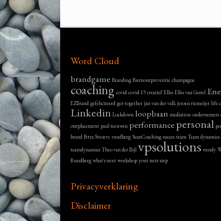
Word Cloud
brandgame
Branding
Burnoutpreventie
champagne
coaching
Ene
covid
covid-19
creatief
Elles
Elles van Gestel
EZBrand
gefeliciteerd
get-together
jan van der valk
jeroen riemeijer
life
Linkedin
loopbaan
Lockdown
mediation
ondernemers
personal
performance
outplacement
paul teeuwen
pe
brand
Petra Stroeve
rundberg
ScanCoaching
succes
team
Team dynamics
vpsolutions
teamdynamics
Theo van der Bijl
wendy
W
Rundberg
what's next
workshop
your next step
Privacyverklaring
Disclaimer