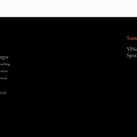
Sam
VPSo
Spea
rgie
 coaching
online
rsonal
endy