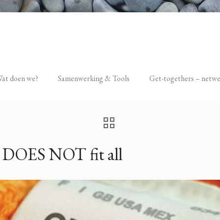
at doen we?
Samenwerking & Tools
Get-togethers – netw
e DOES NOT fit all