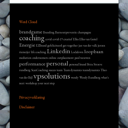
Word Cloud
brandgame
Branding
Burnoutpreventie
champagne
coaching
covid
covid-19
creatief
Elles
Elles van Gestel
Energie
EZBrand
gefeliciteerd
get-together
jan van der valk
jeroen
Linkedin
loopbaan
riemeijer
life coaching
Lockdown
mediation
ondernemers
online
outplacement
paul teeuwen
personal
performance
personal brand
Petra Stroeve
rundberg
ScanCoaching
succes
team
Team dynamics
teamdynamics
Theo
vpsolutions
van der Bijl
wendy
Wendy Rundberg
what's
next
workshop
your next step
Privacyverklaring
Disclaimer