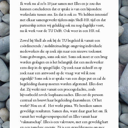
Ik werk nu al zo’n 10 jaar samen met Elles en je zou dus
kunnen concluderen dat er sprake is van een bijzondere
werkrelatie tussen ons. En dat is ook zo. We hebben intensief
met elkaar samengewerkt tijdens mijn Shell-HR tijd en dat
partnership zetten wij gelukkig ook nu nog dagelijks voort,
nu ik werk voor de TU Delft. Ook weer in een HR rol.
Zowel bij Shell als ook bij de TU begeleid ik vanuit een
coördinerende / mobiliteitsachtige omgeving individuele
medewerkers die op zoek zijn naar een nieuwe toekomst.
Soms gedwongen, soms ook niet. Soms ook moet er een brug
worden geslagen en is het belangrijk dat een medewerker
eens diep in de spiegel kijkt. Op zoek naar zichzelf en op
zoek naar een antwoord op de vraag: wat wil ik nou
eigenlijk? Soms ook is er sprake van een diepe put en zal de
begeleiding daarop moeten worden afgestemd. Elles doet
dat. Zij werkt niet vanuit een procesgedachte, zoals
bijvoorbeeld zovele loopbaancoaches. Elles zet de persoon
centraal en bouwt haar begeleiding daaromheen. Of het
werkt? Nou en of. Het werkt prima. We bereiken samen
geweldige resultaten. Samen dus, want daar gaat het om. Ik
vanuit het werkgeversperspectief en Elles vanuit haar
‘vakmanschap’. Elles is een vakvrouw, met een geweldig hart
en een tomeloze energie. Zij is een geweldig mens om mee