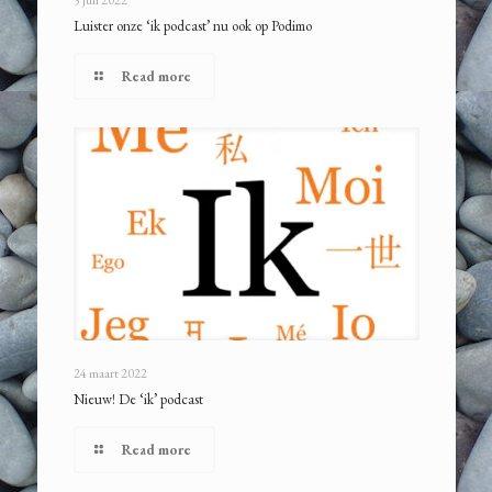
Luister onze ‘ik podcast’ nu ook op Podimo
Read more
24 maart 2022
Nieuw! De ‘ik’ podcast
Read more