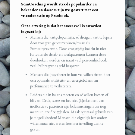
ScanCoaching wordt steeds populairder en
bekender en daarom zijn we gestart met een
vriendenactie op Facebook.
Onze ervaring is dat het succesvol kan
worden
ingezet bij:
Mensen die vastgelopen zijn, of dreigen vast te lopen
door vroegere gebeurtenissen/trauma’s.
Burnoutpreventie. Door vroegtijdig inzicht in niet
functionele denk- en werkpatronen kunnen deze
doorbroken worden en naast veel persoonlijk leed,
veel (reïntegratie) geld besparen!
Mensen die (nog) beter in hun vel willen zitten door
een optimale vitaliteits- en energiebalans om
performance te verbeteren.
Leiders die in balans moeten en of willen komen of
blijven. Druk, stress en het niet (h)erkennen van
ineffectieve patronen zijn belemmeringen om nog
meer uit jezelf te halen. Maak optimaal gebruik van
je mogelijkheden! Mensen die eigenlijk iets anders
willen maar niet weten hoe hier invulling aan te
geven.