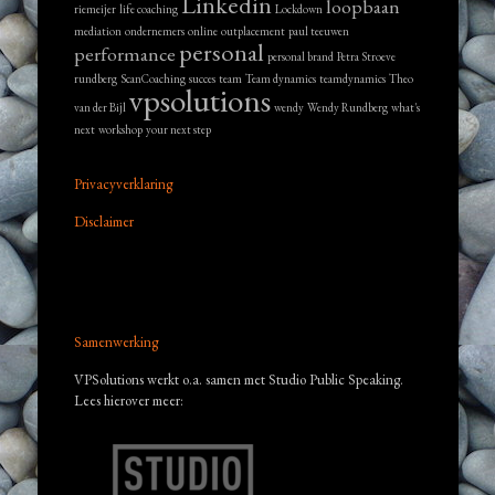
Linkedin
loopbaan
riemeijer
life coaching
Lockdown
mediation
ondernemers
online
outplacement
paul teeuwen
personal
performance
personal brand
Petra Stroeve
rundberg
ScanCoaching
succes
team
Team dynamics
teamdynamics
Theo
vpsolutions
van der Bijl
wendy
Wendy Rundberg
what's
next
workshop
your next step
Privacyverklaring
Disclaimer
Samenwerking
VPSolutions werkt o.a. samen met Studio Public Speaking.
Lees hierover meer: