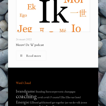
24 maart 2022
Nieuw! De ‘ik’ podcast
Read more
Word Cloud
brandgame
Branding
Burnoutpreventie
champagne
coaching
covid
covid-19
creatief
Elles
Elles van Gestel
Energie
EZBrand
gefeliciteerd
get-together
jan van der valk
jeroen